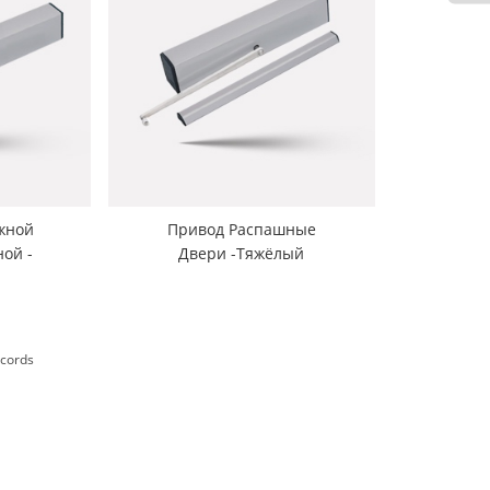
жной
Привод Распашные
ой -
Двери -Тяжёлый
Модель-TSW200
cords