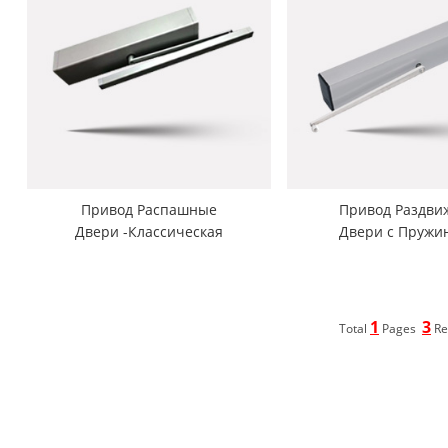
Привод Распашные
Привод Pаздви
Двери -Классическая
Двери с Пружин
Модель-TSW300
TSW3000
1
3
Total
Pages
Re