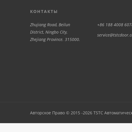
КОНТАКТЫ
Zhujiang Road, Beilun
+86 188 4008 607
District, Ningbo City,
service@tstcdoor.
Zhejiang Province. 315000.
Авторское Право © 2015 -2026 TSTC Автоматичес